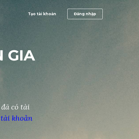
Đăng nhập
Tạo tài khoản
 GIA
đã có tài
 tài khoản