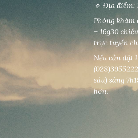
🔹 Địa điểm:
Phòng khám c
– 16g30 chiều
trực tuyến ch
Nếu cần đặt h
(028)39552228
sáu) sáng 7h
hơn.